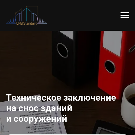
Техническое заключение
на снос зданий
и сооружений